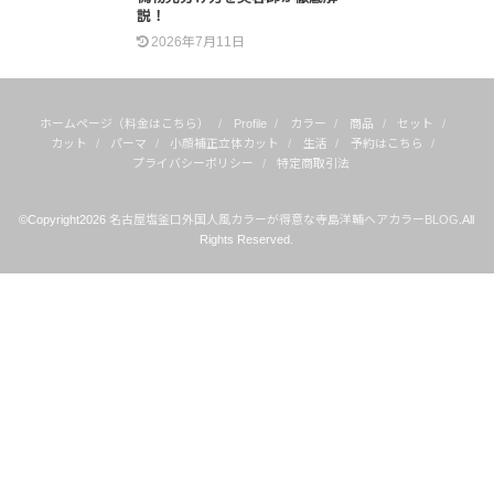
説！
2026年7月11日
ホームページ（料金はこちら）
Profile
カラー
商品
セット
カット
パーマ
小顔補正立体カット
生活
予約はこちら
プライバシーポリシー
特定商取引法
©Copyright2026
名古屋塩釜口外国人風カラーが得意な寺島洋輔ヘアカラーBLOG
.All
Rights Reserved.