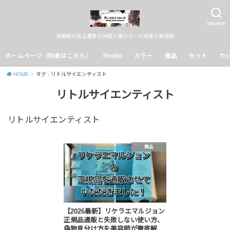
SEARCH
透明感のある濃厚な外国人風カラーが得意な美容師
ホームページ（料金はこちら）
Profile
カラー
商品
セット
カ
HOME
タグ : リトルサイエンティスト
リトルサイエンティスト
リトルサイエンティスト
商品
【2026最新】リケラエマルジョン
正規品通販と失敗しない使い方、
偽物見分け方を美容師が徹底解