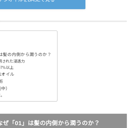
」は髪の内側から潤うのか？
証明された浸透力
7%以上
1オイル
術
売中）
す。
なぜ「01」は髪の内側から潤うのか？