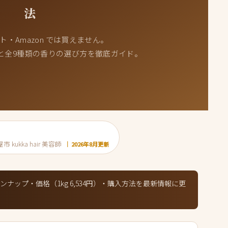
法
・Amazon では買えません。
と全9種類の香りの選び方を徹底ガイド。
kukka hair 美容師
｜ 2026年8月更新
ナップ・価格（1kg 6,534円）・購入方法を最新情報に更