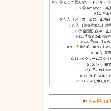
④ どこで買えない？ドンキ・ロ
⑤ Amazon・
正
⑥ 【メーカー公式】正規
⑥ 【美容師直伝】効
⑦ 全国配送OK！
安心の正規販売
LINE注文
購入前に知っておき
⑧ 実
⑨ クリームズクリ
⑩ LIN
この記事の
まずはLIN
この記事を見た
名古屋の正