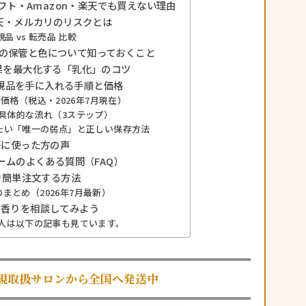
フト・Amazon・楽天でも買えない理由
楽天・メルカリのリスクとは
規品 vs 転売品 比較
品の保管と色について知っておくこと
果を最大化する「乳化」のコツ
正規品を手に入れる手順と価格
価格（税込・2026年7月現在）
の具体的な流れ（3ステップ）
たい「唯一の弱点」と正しい保存方法
際に使った方の声
ームのよくある質問（FAQ）
Eで簡単注文する方法
まとめ（2026年7月最新）
Eで香りを相談してみよう
人は以下の記事も見ています。
規取扱サロンから全国へ発送中