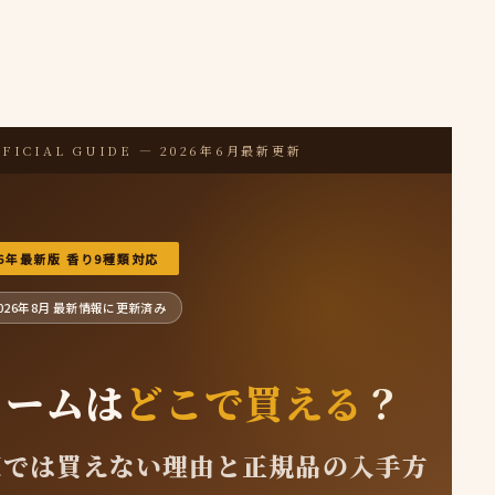
FFICIAL GUIDE — 2026年6月最新更新
26年最新版 香り9種類対応
026年8月 最新情報に更新済み
リームは
どこで買える
？
楽天では買えない理由と正規品の入手方