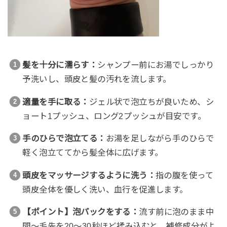
髪を十分に濡らす：
シャンプー前にお湯でしっかり
予洗いし、頭皮と髪の汚れを流します。
適量を手に取る：
ジェル状で泡立ちが良いため、シ
ョート1プッシュ、ロング2プッシュが目安です。
手のひらで泡立てる：
お湯を足しながら手のひらで
軽く泡立ててから髪全体に広げます。
頭皮をマッサージするように洗う：
指の腹を使って
頭皮全体を優しく洗い、血行を促進します。
【ポイント】泡パックをする：
流す前に泡のまま中
間〜毛先を20〜30秒ほど揉み込むと、補修成分がよ