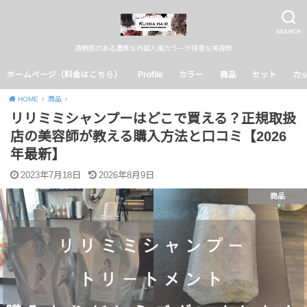
SEARCH
透明感のある濃厚な外国人風カラーが得意な美容師
ホームページ（料金はこちら）
Profile
カラー
商品
セット
カ
HOME
商品
リリミミシャンプーはどこで買える？正規取扱
店の美容師が教える購入方法と口コミ【2026
年最新】
2023年7月18日
2026年8月9日
商品