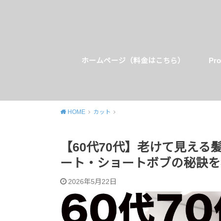
ホームページ（料金はこちら）
Pro
HOME
カット
【60代70代】老けて見え
ート・ショートボブの秘訣を
2026年5月22日