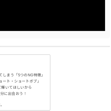
てしまう「5つのNG特徴」
ショート・ショートボブ」
して輝いてほしいから
自分に出会おう！
ら
す。