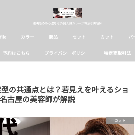
透明感のある濃厚な外国人風カラーが得意な美容師
file
カラー
商品
セット
カット
パ
予約はこちら
プライバシーポリシー
特定商取引法
る髪型の共通点とは？若見えを叶えるショ
名古屋の美容師が解説
カット