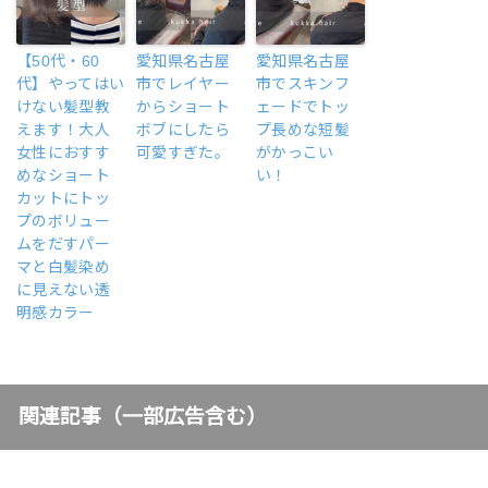
【50代・60
愛知県名古屋
愛知県名古屋
代】やってはい
市でレイヤー
市でスキンフ
けない髪型教
からショート
ェードでトッ
えます！大人
ボブにしたら
プ長めな短髪
女性におすす
可愛すぎた。
がかっこい
めなショート
い！
カットにトッ
プのボリュー
ムをだすパー
マと白髪染め
に見えない透
明感カラー
関連記事（一部広告含む）