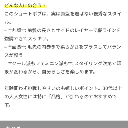
どんな人に似合う？
このショートボブは、実は顔型を選ばない優秀なスタイ
ル。
– **丸顔**: 前髪の長さとサイドのレイヤーで縦ラインを
強調できてスッキリ。
– **面長**: 毛先の内巻きで柔らかさをプラスしてバラン
スが整う。
– **クール派もフェミニン派も**: スタイリング次第で印
象が変わるから、自分らしさを楽しめます。
年齢問わず挑戦しやすいのも嬉しいポイント。30代以上
の大人女性には特に「品格」が加わるのでおすすめで
す。