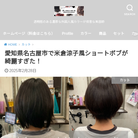
SEARCH
透明感のある濃厚な外国人風カラーが得意な美容師
ホームページ（料金はこちら）
Profile
カラー
商品
セット
カ
HOME
カット
愛知県名古屋市で米倉涼子風ショートボブが
綺麗すぎた！
2025年2月28日
カット