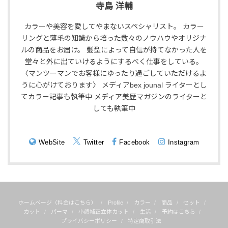
寺島 洋輔
カラーや美容を愛してやまないスペシャリスト。 カラー
リングと薄毛の知識から培った数々のノウハウやオリジナ
ルの商品をお届け。 髪型によって自信が持てなかった人を
堂々と外に出ていけるようにするべく仕事をしている。
〈マンツーマンでお客様にゆったり過ごしていただけるよ
うに心がけております〉 メディアbex jounal ライターとし
てカラー記事も執筆中 メディア美歴マガジンのライターと
しても執筆中
WebSite
Twitter
Facebook
Instagram
ホームページ（料金はこちら）
Profile
カラー
商品
セット
カット
パーマ
小顔補正立体カット
生活
予約はこちら
プライバシーポリシー
特定商取引法