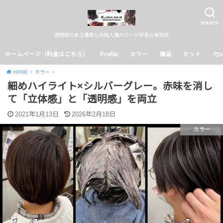
SEARCH
透明感のある濃厚な外国人風カラーが得意な美容師
ホームページ（料金はこちら）
Profile
カラー
商品
セット
カ
HOME
カラー
細めハイライト×シルバーグレー。赤味を消し
て「立体感」と「透明感」を両立
2021年1月13日
2026年2月18日
カラー