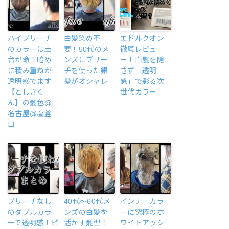
ハイブリーチ
白髪染め不
エドルクオン
のカラーは土
要！50代のメ
徹底レビュ
台が命！暗め
ンズにブリー
ー！白髪を隠
に積み重ねが
チを使った銀
さず「透明
透明感でます
髪がオシャレ
感」で彩る次
【としきく
世代カラー
ん】の髪色@
名古屋@塩釜
口
ブリーチなし
40代〜60代メ
インナーカラ
のダブルカラ
ンズの白髪を
ーに究極のホ
ーで透明感！ピ
活かす髪型！
ワイトアッシ