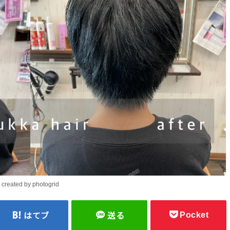
created by photogrid
Pocket
はてブ
送る