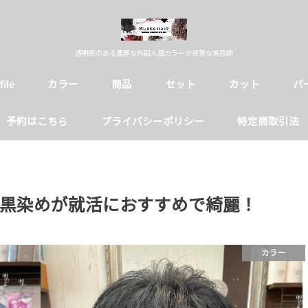
透明感のある濃厚な外国人風カラーが得意な美容師
file
カラー
商品
セット
カット
パ
予約はこちら
プライバシーポリシー
特定商取引法
黒染めが就活におすすめで綺麗！
カラー