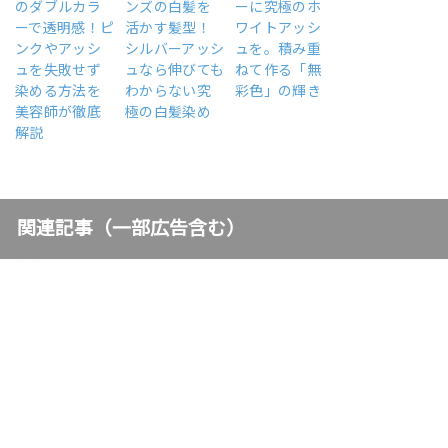
のダブルカラ
ンズの白髪を
ーに究極のホ
ーで透明感！ピ
活かす髪型！
ワイトアッシ
ンクやアッシ
シルバーアッシ
ュを。積み重
ュを失敗せず
ュなら伸びても
ねて作る「無
染める方法を
わからない究
彩色」の輝き
美容師が徹底
極の白髪染め
解説
関連記事（一部広告含む）