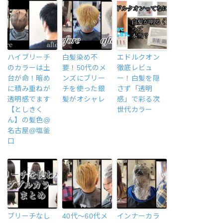
ハイブリーチ
白髪染め不
エドルクオン
のカラーは土
要！50代のメ
徹底レビュ
台が命！暗め
ンズにブリー
ー！白髪を隠
に積み重ねが
チを使った銀
さず「透明
透明感でます
髪がオシャレ
感」で彩る次
【としきく
世代カラー
ん】の髪色@
名古屋@塩釜
口
ブリーチなし
40代〜60代メ
インナーカラ