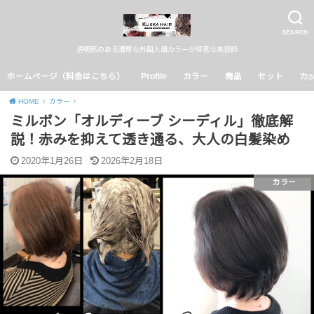
SEARCH
透明感のある濃厚な外国人風カラーが得意な美容師
ホームページ（料金はこちら）
Profile
カラー
商品
セット
カ
HOME
カラー
ミルボン「オルディーブ シーディル」徹底解
説！赤みを抑えて透き通る、大人の白髪染め
2020年1月26日
2026年2月18日
カラー