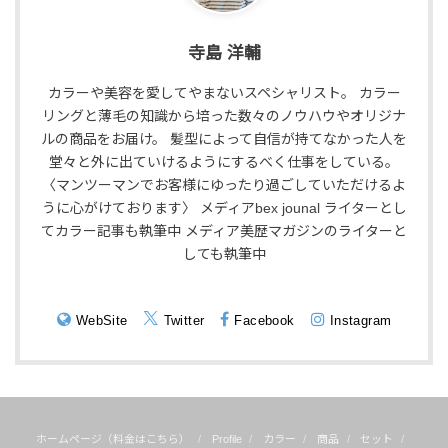
寺島 洋輔
カラーや美容を愛してやまないスペシャリスト。 カラー
リングと薄毛の知識から培った数々のノウハウやオリジナ
ルの商品をお届け。 髪型によって自信が持てなかった人を
堂々と外に出ていけるようにするべく仕事をしている。
〈マンツーマンでお客様にゆったり過ごしていただけるよ
うに心がけております〉 メディアbex jounal ライターとし
てカラー記事も執筆中 メディア美歴マガジンのライターと
しても執筆中
WebSite
Twitter
Facebook
Instagram
ホームページ（料金はこちら）
Profile
カラー
商品
セット