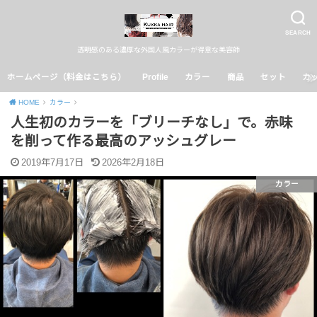
SEARCH
透明感のある濃厚な外国人風カラーが得意な美容師
ホームページ（料金はこちら）
Profile
カラー
商品
セット
カ
HOME
カラー
人生初のカラーを「ブリーチなし」で。赤味
を削って作る最高のアッシュグレー
2019年7月17日
2026年2月18日
カラー