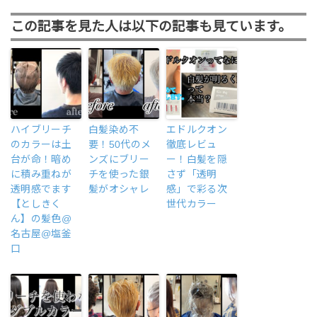
この記事を見た人は以下の記事も見ています。
ハイブリーチ
白髪染め不
エドルクオン
のカラーは土
要！50代のメ
徹底レビュ
台が命！暗め
ンズにブリー
ー！白髪を隠
に積み重ねが
チを使った銀
さず「透明
透明感でます
髪がオシャレ
感」で彩る次
【としきく
世代カラー
ん】の髪色@
名古屋@塩釜
口